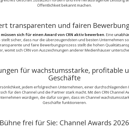
greiches Geschäft zusätzlich fördern und Ihre herausragende Leistung al
Öffentlichkeit bekannt machen.
hert transparenten und fairen Bewerbun
müssen sich für einen Award von CRN aktiv bewerben
. Eine
unabhän
- stellt sicher, dass nur die überzeugendsten und besten Unternehmen
transparente und faire Bewerbungsprozess stellt die hohen Qualitätsan
er, womit sich CRN von Auszeichnungen anderer Medienhäuser untersche
tungen für wachstumsstarke, profitable 
Geschäfte
rsönlichkeit, jedem erfolgreichen Unternehmen, einer durchschlagenden Ini
sich für den Channel und die Partner stark macht. Mit den CRN Channel A
ternehmen würdigen, die dafür sorgen, dass im Channel wachstumsstarke
Geschäfte funktionieren.
Bühne frei für Sie: Channel Awards 202