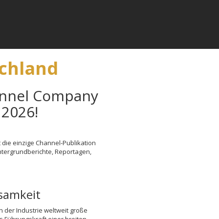
chland
nnel Company
 2026!
die einzige Channel-Publikation
intergrundberichte, Reportagen,
samkeit
der Industrie weltweit große