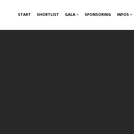
START
START
SHORTLIST
SHORTLIST
GALA
GALA
SPONSORING
SPONSORING
INFOS
INFOS