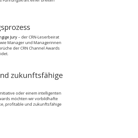
s Führungskraft einer breiten
gsprozess
gige Jury
– der CRN-Leserbeirat
 sowie Manager und Managerinnen
sprüche der CRN Channel Awards
idet.
und zukunftsfähige
tiative oder einem intelligenten
wards möchten wir vorbildhafte
, profitable und zukunftsfähige
6